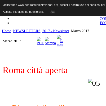
Utilizzando www.centrostudieziovanoni.org, accetti il nostro uso dei cookies, pe
Accetto i cookies da questo sito.
OK
CO
FO
Home
NEWSLETTERS
2017 - Newsletter
Marzo 2017
Marzo 2017
Roma città aperta