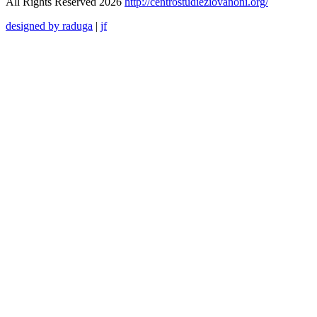
All Rights Reserved 2026
http://centrostudieziovanoni.org/
designed by raduga
|
jf